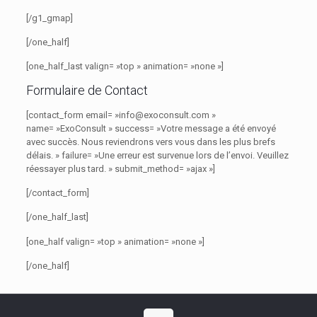
[/g1_gmap]
[/one_half]
[one_half_last valign= »top » animation= »none »]
Formulaire de Contact
[contact_form email= »info@exoconsult.com »
name= »ExoConsult » success= »Votre message a été envoyé
avec succès. Nous reviendrons vers vous dans les plus brefs
délais. » failure= »Une erreur est survenue lors de l’envoi. Veuillez
réessayer plus tard. » submit_method= »ajax »]
[/contact_form]
[/one_half_last]
[one_half valign= »top » animation= »none »]
[/one_half]