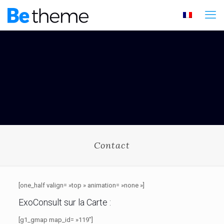
Contact
[one_half valign= »top » animation= »none »]
ExoConsult sur la Carte :
[g1_gmap map_id= »119″]